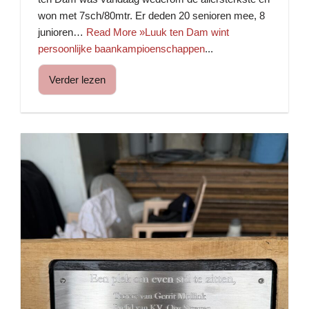
won met 7sch/80mtr. Er deden 20 senioren mee, 8
junioren…
Read More »Luuk ten Dam wint
persoonlijke baankampioenschappen
...
Verder lezen