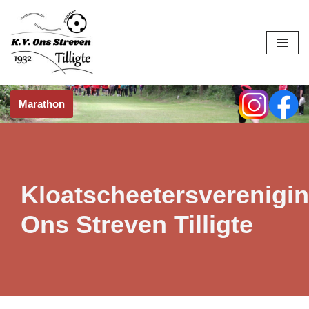
Skip
to
content
Marathon
Kloatscheetersverenigi
Ons Streven Tilligte