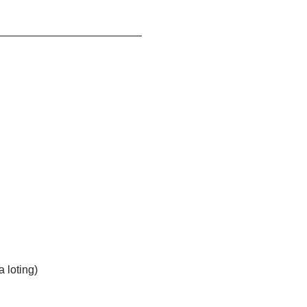
—————————————
 loting)