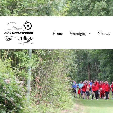
Skip
to
content
Home
Vereniging
Nieuws