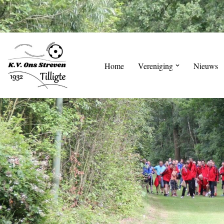
Skip
to
content
Home
Vereniging
Nieuws