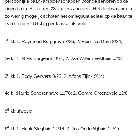
persoonlijke baankampioenschappen voor de senioren op de
eigen baan. Er namen 23 spelers aan deel. Het doel was om in
zo weinig mogelijk schoten het omlegpunt achter op de baan te
overbruggen. Uitslag per klasse als volgt:
e
1
kl: 1. Raymond Borggreve 8/36; 2. Bjorn ten Dam 8/24;
2e kl: 1. Niels Borgerink 9/71; 2. Jan Willem Veldhuis 9/43;
e
3
kl: 1. Eddy Gerwers 9/22. 2. Alfons Tijink 9/14;
4e kl.:Harrie Scholtenhave 11/76; 2. Gerard Groeneveld 12/8;
e
5
kl: afwezig
e
6
kl: 1. Henk Steghuis 12/19; 2. Jos Oude Nijhuis 14/45;