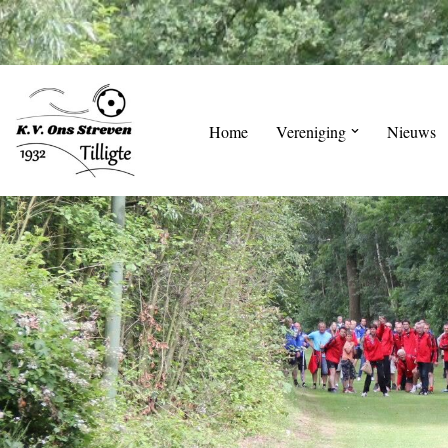
Skip
to
content
Home
Vereniging
Nieuws