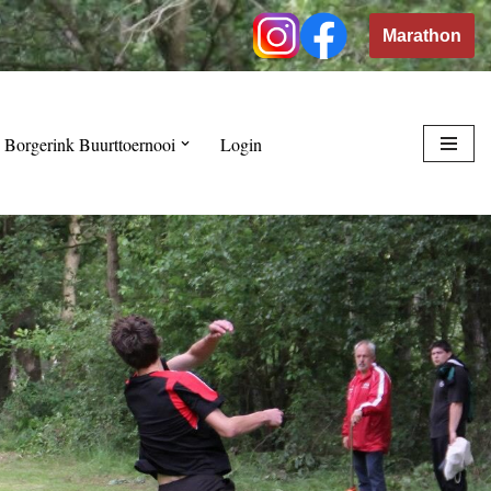
Marathon
 Borgerink Buurttoernooi
Login