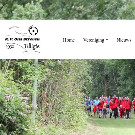
Skip
to
content
Home
Vereniging
Nieuws